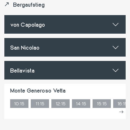
Bergaufstieg
von Capolago
San Nicolao
Bellavista
Monte Generoso Vetta
10:15
11:15
12:15
14:15
15:15
16:15