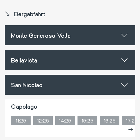
Bergabfahrt
Monte Generoso Vetta
Bellavista
San Nicolao
Capolago
11:25
12:25
14:25
15:25
16:25
17:25