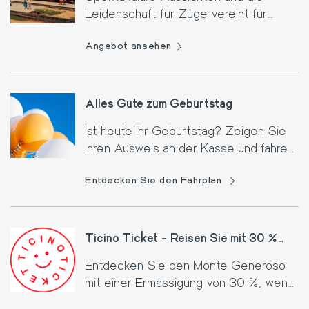
Leidenschaft für Züge vereint für
unvergessliche Momente!
Angebot ansehen
Alles Gute zum Geburtstag
Ist heute Ihr Geburtstag? Zeigen Sie
Ihren Ausweis an der Kasse und fahren
Sie gratis! Nicht mit anderen
Entdecken Sie den Fahrplan
Angeboten kumulierbar.
Ticino Ticket - Reisen Sie mit 30 %
Rabatt
Entdecken Sie den Monte Generoso
mit einer Ermässigung von 30 %, wenn
Sie ein Ticino Ticket besitzen.