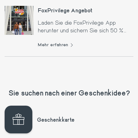
FoxPrivilege Angebot
Laden Sie die FoxPrivilege App
herunter und sichern Sie sich 50 %
Rabatt auf Ihr Retourbillet zum Monte
Mehr erfahren
Generoso!
Sie suchen nach einer Geschenkidee?
Geschenkkarte