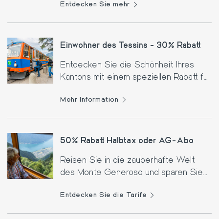
Entdecken Sie mehr
Einwohner des Tessins - 30% Rabatt
Entdecken Sie die Schönheit Ihres
Kantons mit einem speziellen Rabatt für
Einwohner des Tessins.
Mehr Information
50% Rabatt Halbtax oder AG-Abo
Reisen Sie in die zauberhafte Welt
des Monte Generoso und sparen Sie
50%. Ein unschlagbares Angebot für
Entdecken Sie die Tarife
Inhaber von Halbtax- oder AG-
Abonnements!