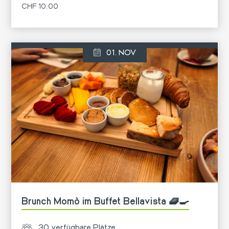
CHF 10.00
Mehr
01. NOV
Brunch Momò im Buffet Bellavista 🧇🍳
30 verfügbare Plätze