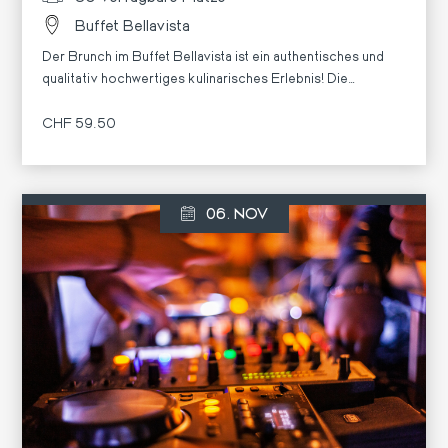
Buffet Bellavista
Der Brunch im Buffet Bellavista ist ein authentisches und
qualitativ hochwertiges kulinarisches Erlebnis! Die
einladende und warme Atmosphäre, kombiniert mit der
Auswahl an 'Momò'-Produkten, hebt die lokalen Aromen,
CHF 59.50
die Menschen und die Region hervor.
Mehr
06. NOV