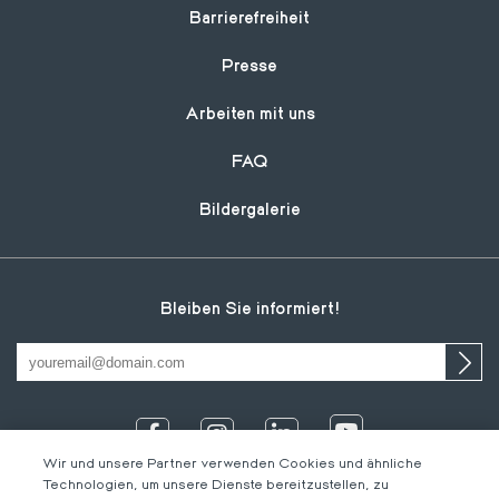
Footer
Barrierefreiheit
Presse
Arbeiten mit uns
FAQ
Bildergalerie
Bleiben Sie informiert!
Wir und unsere Partner verwenden Cookies und ähnliche
Technologien, um unsere Dienste bereitzustellen, zu