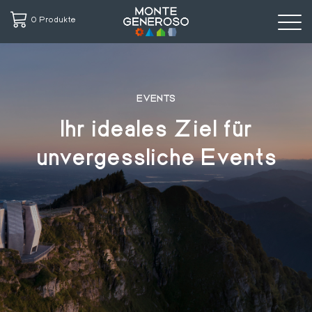
0 Produkte
Direkt
zum
Inhalt
EVENTS
Ihr ideales Ziel für
unvergessliche Events