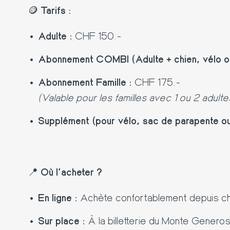
🪙
Tarifs :
Adulte :
CHF 150.-
Abonnement COMBI (Adulte + chien, vélo ou
Abonnement Famille :
CHF 175.-
(Valable pour les familles avec 1 ou 2 adul
Supplément (pour vélo, sac de parapente ou 
📍
Où l’acheter ?
En ligne :
Achète confortablement depuis chez
Sur place :
À la billetterie du Monte Genero