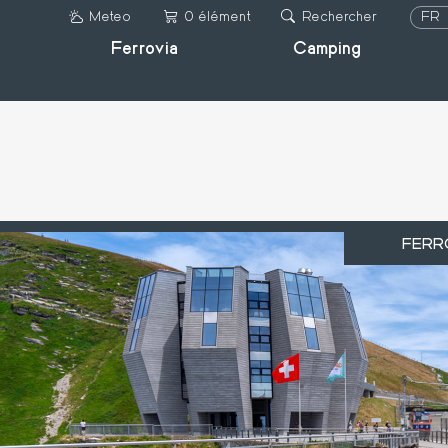
Aller
FR
Meteo
0 élément
Rechercher
au
Ferrovia
Camping
IT
contenu
DE
principal
FR
EN
FERR