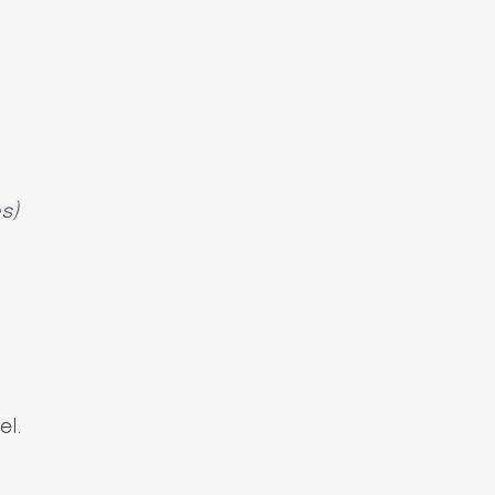
s)
el.