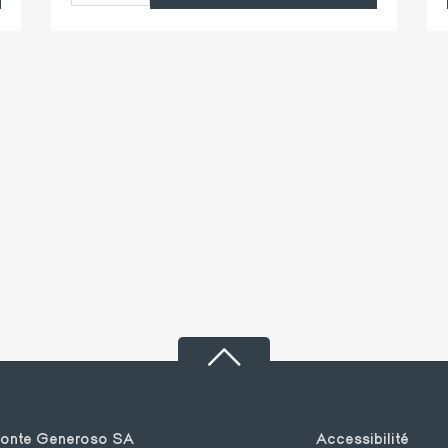
Footer
Monte Generoso SA
Accessibilité