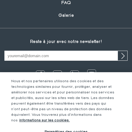
FAQ
Galerie
Reste à jour avec notre newsletter!
Nous et nos partenaires utilisons des cookies et des
technologies similaires pour fournir, protéger, analyser et
améliorer nos services et pour personnaliser nos services
et publicités, aussi sur les sites web de tiers. Les données
peuvent également être transférées vers des pays qui
n'ont peut-être pas un niveau de protection des données
équivalent. Vous trouverez plus d'informations dans
IT
Footer
Mentions légales
FR
nos
informations sur les cookies.
DE
bottom
Code de Conduite
FR
Paramètres des cookies