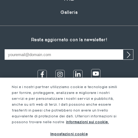
Galleria
Resta aggiornato con la newsletter!
Noi e i nostri partner utilizziamo cookie e tecnologie simili
per fornire, proteggere, analizzare e migliorare i nostri
servizi e per personalizzare i nostri servizi e pubblicità,
anche su siti web di terzi. I dati possono anche essere
trasferiti in paesi che potrebbero non avere un livello
equivalente di protezione dei dati. Ulteriori informazioni si
IT
Footer
Informazioni legali
IT
possono trovare nelle nostre
informazioni sui cookie.
DE
bottom
Codice di Condotta
FR
Impostazioni cookie
IT
M-Concern