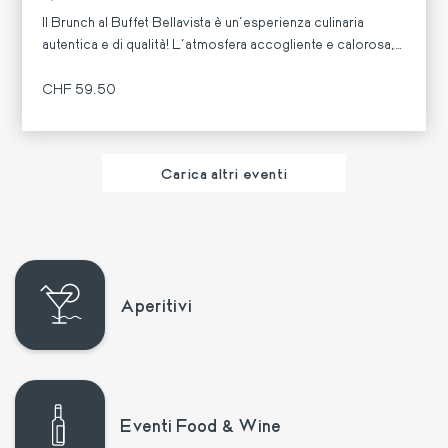
Il Brunch al Buffet Bellavista è un'esperienza culinaria
autentica e di qualità! L'atmosfera accogliente e calorosa,
combinata con la selezione di prodotti 'momò' valorizza i
sapori locali, le persone e il territorio.
CHF 59.50
Di più
Carica altri eventi
Aperitivi
Eventi Food & Wine