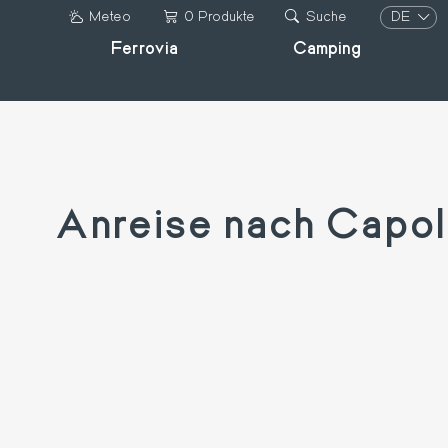
Direkt
DE
Meteo
0 Produkte
Suche
zum
Ferrovia
Camping
IT
Inhalt
DE
FR
EN
Anreise nach Capo