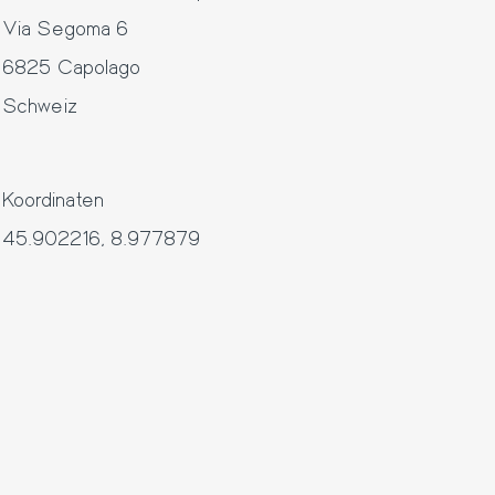
Via Segoma 6
6825
Capolago
Schweiz
Koordinaten
45.902216
,
8.977879