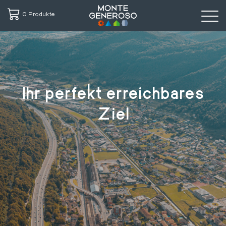
0 Produkte
Direkt
zum
Inhalt
Ihr perfekt erreichbares
Ziel