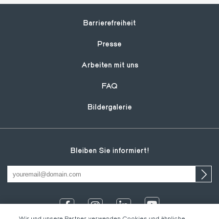
Footer
Barrierefreiheit
Presse
Arbeiten mit uns
FAQ
Bildergalerie
Bleiben Sie informiert!
Wir und unsere Partner verwenden Cookies und ähnliche