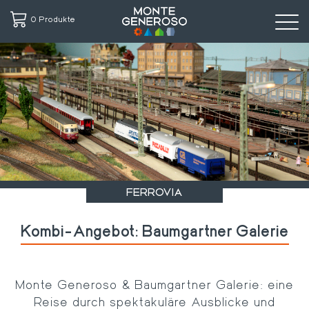
0 Produkte
Direkt
zum
Inhalt
FERROVIA
Kombi-Angebot: Baumgartner Galerie
Monte Generoso & Baumgartner Galerie: eine
Reise durch spektakuläre Ausblicke und