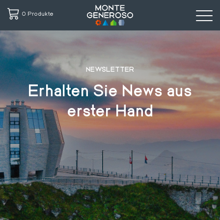
0 Produkte
Direkt
zum
Inhalt
NEWSLETTER
Erhalten Sie News aus
erster Hand