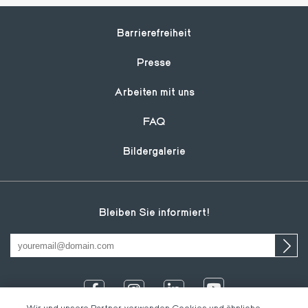
Footer
Barrierefreiheit
Presse
Arbeiten mit uns
FAQ
Bildergalerie
Bleiben Sie informiert!
Wir und unsere Partner verwenden Cookies und ähnliche