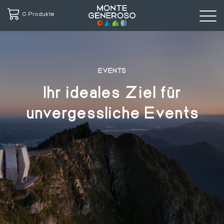
0 Produkte
Direkt
zum
Inhalt
EVENTS
Ihr ideales Ziel für
unvergessliche Events