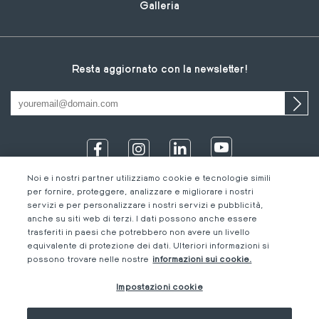
Galleria
Resta aggiornato con la newsletter!
Noi e i nostri partner utilizziamo cookie e tecnologie simili
per fornire, proteggere, analizzare e migliorare i nostri
servizi e per personalizzare i nostri servizi e pubblicità,
anche su siti web di terzi. I dati possono anche essere
trasferiti in paesi che potrebbero non avere un livello
equivalente di protezione dei dati. Ulteriori informazioni si
IT
Footer
Informazioni legali
IT
possono trovare nelle nostre
informazioni sui cookie.
DE
bottom
Codice di Condotta
FR
Impostazioni cookie
IT
M-Concern
EN
Privacy Policy &
Impressum