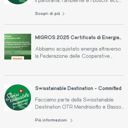
il panorama, l’ambiente e i boschi: ecco
perché il nostro impegno è
Scopri di più
riconosciuto.
MIGROS 2025 Certificato di Energia
Rinnovabile
Abbiamo acquistato energia attraverso
la Federazione delle Cooperative
Migros che proviene al 100% da fonti
rinnovabili.
Swisstainable Destination - Committed
Facciamo parte della Swisstainable
Destination OTR Mendrisiotto e Basso
Ceresio e ci impegniamo per un turismo
Più informazioni
sostenibile.