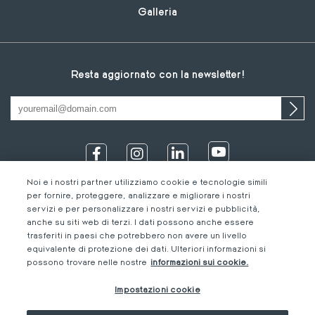
Galleria
Resta aggiornato con la newsletter!
Noi e i nostri partner utilizziamo cookie e tecnologie simili
per fornire, proteggere, analizzare e migliorare i nostri
servizi e per personalizzare i nostri servizi e pubblicità,
anche su siti web di terzi. I dati possono anche essere
trasferiti in paesi che potrebbero non avere un livello
equivalente di protezione dei dati. Ulteriori informazioni si
IT
Footer
Informazioni legali
IT
possono trovare nelle nostre
informazioni sui cookie.
DE
bottom
Codice di Condotta
FR
Impostazioni cookie
IT
M-Concern
EN
Privacy Policy &