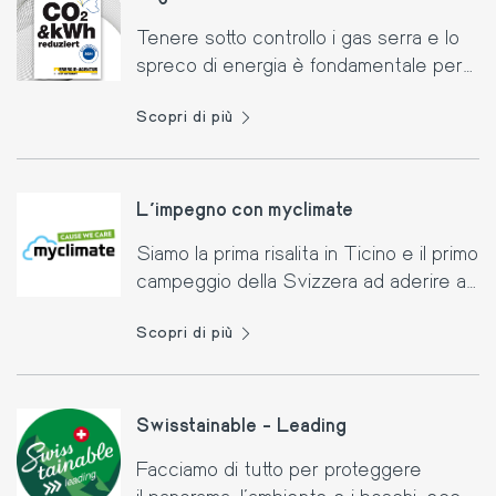
Tenere sotto controllo i gas serra e lo
spreco di energia è fondamentale per
ridurre l’impatto energetico sul territorio.
Scopri di più
L’impegno con myclimate
Siamo la prima risalita in Ticino e il primo
campeggio della Svizzera ad aderire a
Cause We Care della fondazione
Scopri di più
myclimate.
Swisstainable - Leading
Facciamo di tutto per proteggere