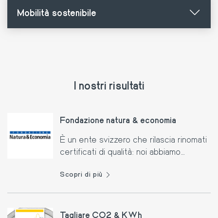
Mobilità sostenibile
I nostri risultati
Fondazione natura & economia
È un ente svizzero che rilascia rinomati
certificati di qualità: noi abbiamo
ricevuto un riconoscimento in diverse
Scopri di più
aree.
Tagliare CO2 & KWh