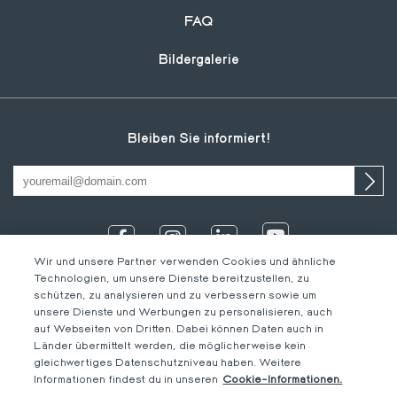
FAQ
Bildergalerie
Bleiben Sie informiert!
Wir und unsere Partner verwenden Cookies und ähnliche
Technologien, um unsere Dienste bereitzustellen, zu
schützen, zu analysieren und zu verbessern sowie um
unsere Dienste und Werbungen zu personalisieren, auch
auf Webseiten von Dritten. Dabei können Daten auch in
Länder übermittelt werden, die möglicherweise kein
gleichwertiges Datenschutzniveau haben. Weitere
IT
Footer
Rechtliche Hinweise
DE
Informationen findest du in unseren
Cookie-Informationen.
DE
Verhaltenskodex