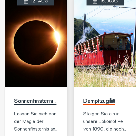
12. AUG
15. AUG
Sonnenfinsternis
Dampfzug🚂
auf dem Gipfel
Lassen Sie sich von
Steigen Sie ein in
☀️🌑
der Magie der
unsere Lokomotive
Sonnenfinsternis an
von 1890, die noch
Mehr
Mehr