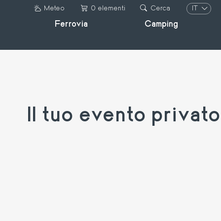
Salta
IT
Meteo
0 elementi
Cerca
al
Ferrovia
Camping
IT
contenuto
DE
principale
FR
EN
Il tuo evento privato