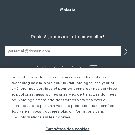
Galerie
Reste à jour avec notre newsletter!
Nous et nos partenaires utilisons des cookies et des
technologies similaires pour fournir, protéger, analyser et
améliorer nos services et pour personnaliser nos services
et publicités, aussi sur les sites web de tiers. Les données
peuvent également être transférées vers des pays qui
n'ont peut-être pas un niveau de protection des données
équivalent. Vous trouverez plus d'informations dans
IT
Footer
Mentions légales
FR
nos
informations sur les cookies.
DE
bottom
Code de Conduite
FR
Paramètres des cookies
FR
M-Concern