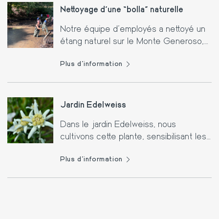
Nettoyage d'une “bolla” naturelle
Notre équipe d'employés a nettoyé un
étang naturel sur le Monte Generoso,
en enlevant les déchets végétaux et
Plus d'information
en favorisant la biodiversité et la faune
locales.
Jardin Edelweiss
Dans le jardin Edelweiss, nous
cultivons cette plante, sensibilisant les
visiteurs à leur importance
Plus d'information
environnementale.