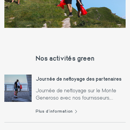
Nos activités green
Journée de nettoyage des partenaires
Journée de nettoyage sur le Monte
Generoso avec nos fournisseurs,
organisée pour sensibiliser à la
Plus d'information
conservation de l'environnement et
lutter contre les déchets.