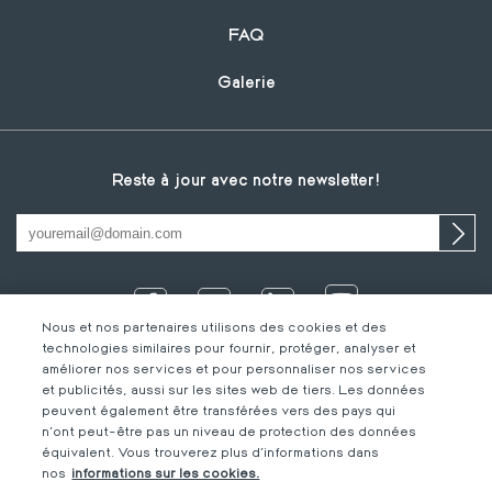
FAQ
Galerie
Reste à jour avec notre newsletter!
Nous et nos partenaires utilisons des cookies et des
technologies similaires pour fournir, protéger, analyser et
améliorer nos services et pour personnaliser nos services
et publicités, aussi sur les sites web de tiers. Les données
peuvent également être transférées vers des pays qui
n'ont peut-être pas un niveau de protection des données
équivalent. Vous trouverez plus d'informations dans
IT
Footer
Mentions légales
FR
nos
informations sur les cookies.
DE