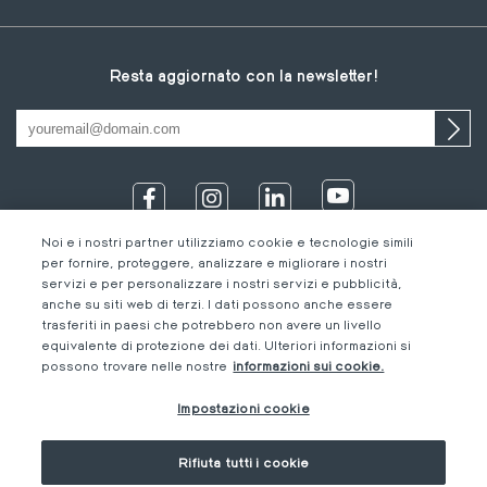
Resta aggiornato con la newsletter!
Noi e i nostri partner utilizziamo cookie e tecnologie simili
per fornire, proteggere, analizzare e migliorare i nostri
servizi e per personalizzare i nostri servizi e pubblicità,
anche su siti web di terzi. I dati possono anche essere
trasferiti in paesi che potrebbero non avere un livello
equivalente di protezione dei dati. Ulteriori informazioni si
IT
Footer
Informazioni legali
IT
possono trovare nelle nostre
informazioni sui cookie.
DE
bottom
Codice di Condotta
FR
Impostazioni cookie
IT
M-Concern
EN
Privacy Policy &
Impressum
Rifiuta tutti i cookie
Impostazioni cookie