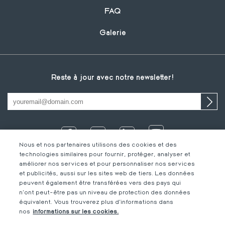
FAQ
Galerie
Reste à jour avec notre newsletter!
Nous et nos partenaires utilisons des cookies et des
technologies similaires pour fournir, protéger, analyser et
améliorer nos services et pour personnaliser nos services
et publicités, aussi sur les sites web de tiers. Les données
peuvent également être transférées vers des pays qui
n'ont peut-être pas un niveau de protection des données
équivalent. Vous trouverez plus d'informations dans
IT
Footer
Mentions légales
FR
nos
informations sur les cookies.
DE
bottom
Code de Conduite