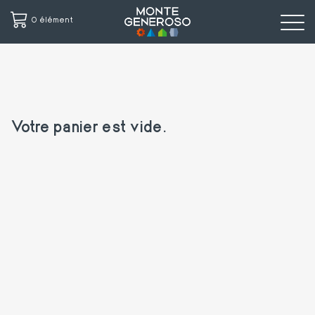
0 élément
Aller
au
contenu
principal
Votre panier est vide.