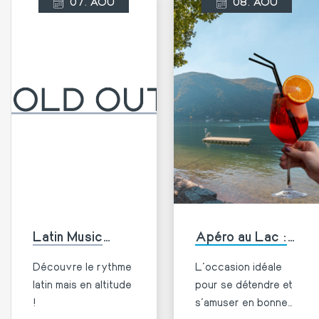
07. AOÛ
08. AOÛ
Latin Music
Apéro au Lac :
Night 💃🏻
musique,
Découvre le rythme
L'occasion idéale
cocktails et
latin mais en altitude
pour se détendre et
divertissement !
!
s'amuser en bonne
Plus
Plus