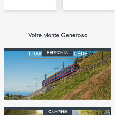
🍹
compagnie🍹🎶
Votre Monte Generoso
FERROVIA
TRAIN À CRÉMAILLÈRE
CAMPING
CAMPING