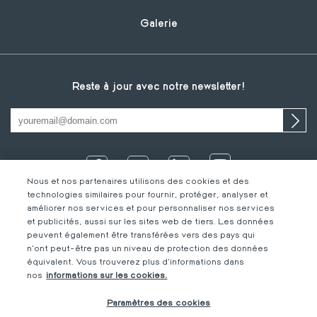
Galerie
Reste à jour avec notre newsletter!
Nous et nos partenaires utilisons des cookies et des
technologies similaires pour fournir, protéger, analyser et
améliorer nos services et pour personnaliser nos services
et publicités, aussi sur les sites web de tiers. Les données
peuvent également être transférées vers des pays qui
n'ont peut-être pas un niveau de protection des données
équivalent. Vous trouverez plus d'informations dans
IT
Footer
Mentions légales
FR
nos
informations sur les cookies.
DE
bottom
Code de Conduite
FR
Paramètres des cookies
FR
M-Concern