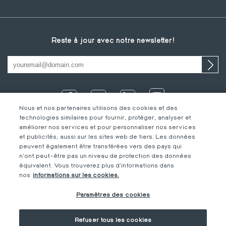
Reste à jour avec notre newsletter!
Nous et nos partenaires utilisons des cookies et des
technologies similaires pour fournir, protéger, analyser et
améliorer nos services et pour personnaliser nos services
et publicités, aussi sur les sites web de tiers. Les données
peuvent également être transférées vers des pays qui
n'ont peut-être pas un niveau de protection des données
équivalent. Vous trouverez plus d'informations dans
IT
Footer
Mentions légales
FR
nos
informations sur les cookies.
DE
bottom
Code de Conduite
FR
Paramètres des cookies
FR
M-Concern
EN
Privacy Policy &
Impressum
Refuser tous les cookies