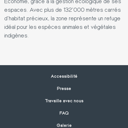
Économie, grâce à la gestion écologique de ses
espaces. Avec plus de 132'000 mètres carrés
d’habitat précieux, la zone représente un refuge
idéal pour les espèces animales et végétales
indigènes.
Footer
Accessibilité
Presse
Travaille avec nous
FAQ
Galerie