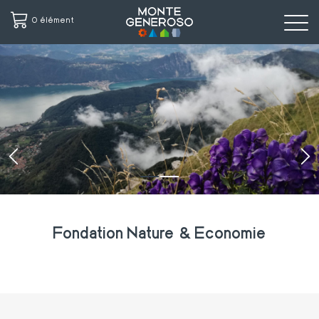
0 élément
Aller
au
contenu
principal
‹
›
Fondation Nature & Economie